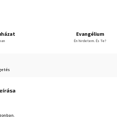
uházat
Evangélium
sban
Én hirdetem. És Te?
getés
eírása
azonban.