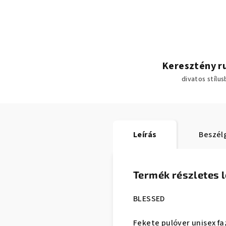
Keresztény r
divatos stílu
Leírás
Beszél
Termék részletes l
BLESSED
Fekete pulóver unisex f