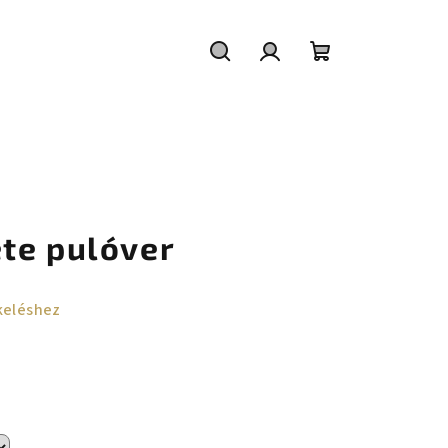
Keresés
Bejelentkezés
Kosár
te pulóver
keléshez