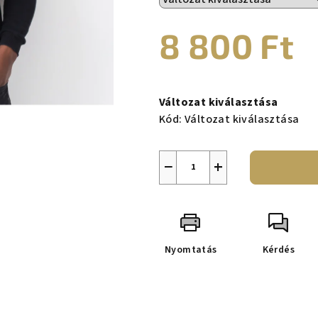
0,0
csillag.
8 800 Ft
Egységár:
Változat kiválasztása
Kód:
Változat kiválasztása
−
+
Nyomtatás
Kérdés