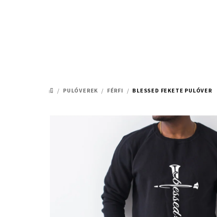
Ugrás
a
fő
tartalomhoz
/
PULÓVEREK
/
FÉRFI
/
BLESSED FEKETE PULÓVER
KEZDŐLAP