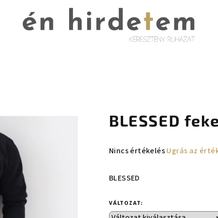
BLESSED feke
A
Nincs értékelés
Ugrás az érté
termék
átlagos
BLESSED
értékelése
5-
VÁLTOZAT:
ből