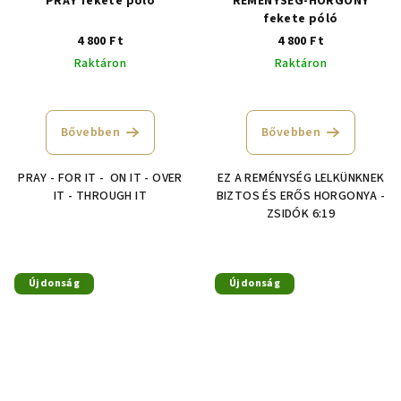
PRAY fekete póló
REMÉNYSÉG-HORGONY
fekete póló
4 800 Ft
4 800 Ft
Raktáron
Raktáron
Bővebben
Bővebben
PRAY - FOR IT - ON IT - OVER
EZ A REMÉNYSÉG LELKÜNKNEK
IT - THROUGH IT
BIZTOS ÉS ERŐS HORGONYA -
ZSIDÓK 6:19
Újdonság
Újdonság