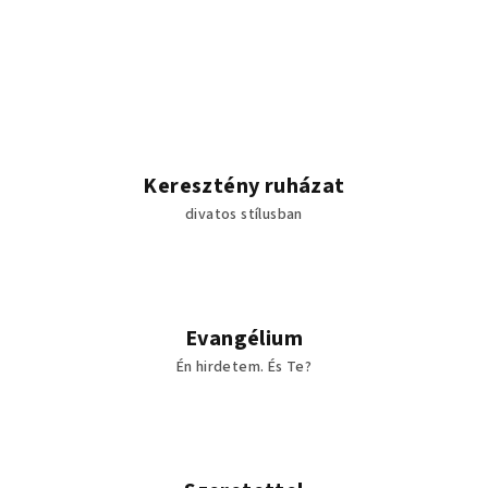
L
i
s
t
a
i
r
á
Keresztény ruházat
n
divatos stílusban
y
í
t
á
s
Evangélium
e
Én hirdetem. És Te?
l
e
m
e
i