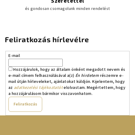
Szeretettel
és gondosan csomagolunk minden rendelést
Feliratkozás hírlevélre
E-mail
Hozzájárulok, hogy az általam önként megadott nevem és
e-mail címem felhasználásával a(z)
Én hirdetem
részemre e-
mail útján hírleveleket, ajánlatokat küldjön. Kijelentem, hogy
az
adatkezelési tájékoztatót
elolvastam. Megértettem, hogy
a hozzájárulásom bármikor visszavonhatom.
Feliratkozás
L
á