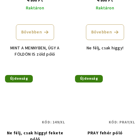
4 800 Ft
4 800 Ft
Raktáron
Raktáron
A
termék
átlagos
Bővebben
Bővebben
értékelése
5-
MINT A MENNYBEN, ÚGY A
Ne félj, csak higgy!
ből
FÖLDÖN IS zöld póló
4,8
csillag.
Újdonság
Újdonság
KÓD:
149/XL
KÓD:
PRAY/XL
Ne félj, csak higgy! fekete
PRAY fehér póló
póló