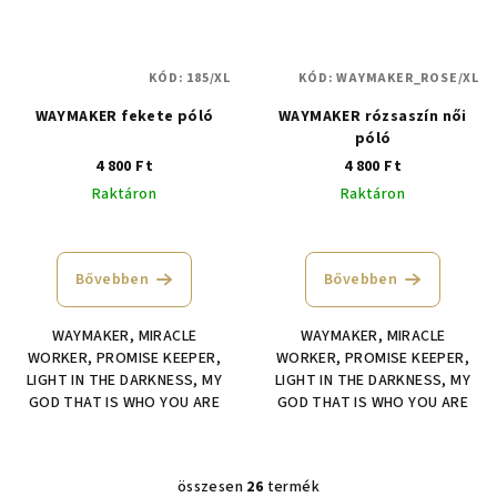
KÓD:
185/XL
KÓD:
WAYMAKER_ROSE/XL
WAYMAKER fekete póló
WAYMAKER rózsaszín női
póló
4 800 Ft
4 800 Ft
Raktáron
Raktáron
Bővebben
Bővebben
WAYMAKER, MIRACLE
WAYMAKER, MIRACLE
WORKER, PROMISE KEEPER,
WORKER, PROMISE KEEPER,
LIGHT IN THE DARKNESS, MY
LIGHT IN THE DARKNESS, MY
GOD THAT IS WHO YOU ARE
GOD THAT IS WHO YOU ARE
összesen
26
termék