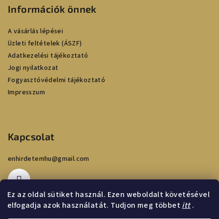
b
Információk önnek
l
é
A vásárlás lépései
c
Üzleti feltételek (ÁSZF)
Adatkezelési tájékoztató
Jogi nyilatkozat
Fogyasztóvédelmi tájékoztató
Impresszum
Kapcsolat
enhirdetemhu
@
gmail.com
Ez az oldal sütiket használ. Ezen weboldalt követésével
elfogadja azok használatát. Tudjon meg többet
itt
.