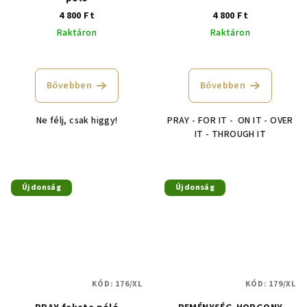
4 800 Ft
4 800 Ft
Raktáron
Raktáron
A
A
termék
termék
átlagos
átlagos
Bővebben
Bővebben
értékelése
értékelése
5-
5-
Ne félj, csak higgy!
PRAY - FOR IT - ON IT - OVER
ből
ből
IT - THROUGH IT
5,0
3,9
csillag.
csillag.
Újdonság
Újdonság
KÓD:
176/XL
KÓD:
179/XL