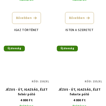
Bővebben
Bővebben
IGAZ TÖRTÉNET
ISTEN A SZERETET
Újdonság
Újdonság
KÓD:
158/XL
KÓD:
155/XL
JÉZUS - ÚT, IGAZSÁG, ÉLET
JÉZUS - ÚT, IGAZSÁG, ÉLET
fehér póló
fekete póló
4 800 Ft
4 800 Ft