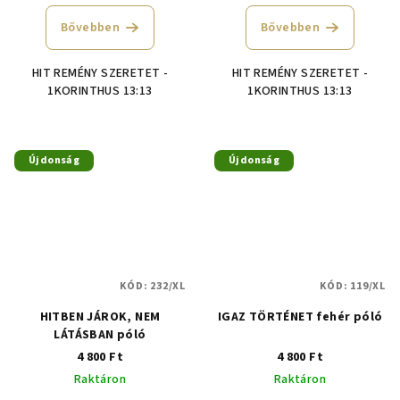
termék
átlagos
Bővebben
Bővebben
értékelése
5-
HIT REMÉNY SZERETET -
HIT REMÉNY SZERETET -
ből
1KORINTHUS 13:13
1KORINTHUS 13:13
5,0
csillag.
Újdonság
Újdonság
KÓD:
232/XL
KÓD:
119/XL
HITBEN JÁROK, NEM
IGAZ TÖRTÉNET fehér póló
LÁTÁSBAN póló
4 800 Ft
4 800 Ft
Raktáron
Raktáron