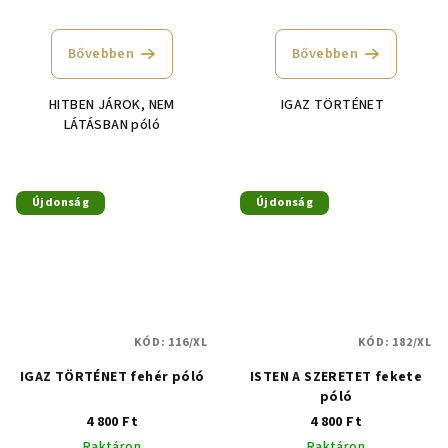
Bővebben
Bővebben
HITBEN JÁROK, NEM
IGAZ TÖRTÉNET
LÁTÁSBAN póló
Újdonság
Újdonság
KÓD:
116/XL
KÓD:
182/XL
IGAZ TÖRTÉNET fehér póló
ISTEN A SZERETET fekete
póló
4 800 Ft
4 800 Ft
Raktáron
Raktáron