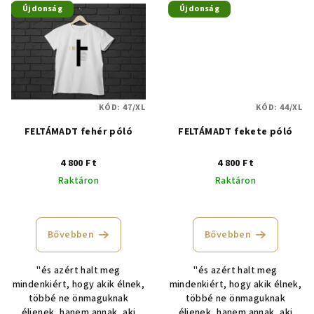
Újdonság
Újdonság
KÓD:
47/XL
KÓD:
44/XL
FELTÁMADT fehér póló
FELTÁMADT fekete póló
4 800 Ft
4 800 Ft
Raktáron
Raktáron
A
termék
átlagos
Bővebben
Bővebben
értékelése
5-
"és azért halt meg
"és azért halt meg
ből
mindenkiért, hogy akik élnek,
mindenkiért, hogy akik élnek,
4,8
többé ne önmaguknak
többé ne önmaguknak
csillag.
éljenek, hanem annak, aki
éljenek, hanem annak, aki