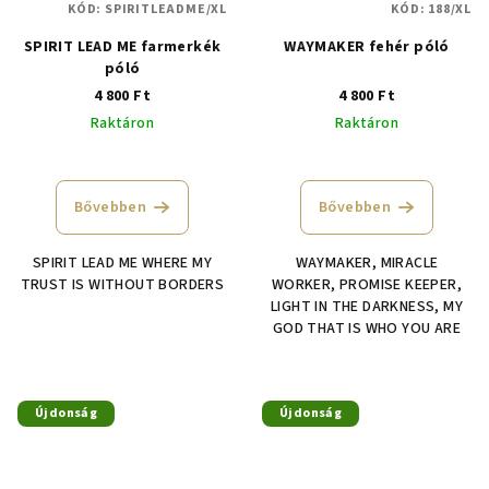
KÓD:
SPIRITLEADME/XL
KÓD:
188/XL
SPIRIT LEAD ME farmerkék
WAYMAKER fehér póló
póló
4 800 Ft
4 800 Ft
Raktáron
Raktáron
A
termék
átlagos
Bővebben
Bővebben
értékelése
5-
SPIRIT LEAD ME WHERE MY
WAYMAKER, MIRACLE
ből
TRUST IS WITHOUT BORDERS
WORKER, PROMISE KEEPER,
4,3
LIGHT IN THE DARKNESS, MY
csillag.
GOD THAT IS WHO YOU ARE
Újdonság
Újdonság