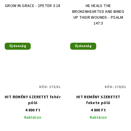
GROW IN GRACE - 2PETER 3:18
HE HEALS THE
BROKENHEARTED AND BINDS
UP THEIR WOUNDS - PSALM
147:3
Újdonság
Újdonság
KÓD:
173/XL
KÓD:
170/XL
HIT REMÉNY SZERETET fehér
HIT REMÉNY SZERETET
póló
fekete póló
4 800 Ft
4 800 Ft
Raktáron
Raktáron
A