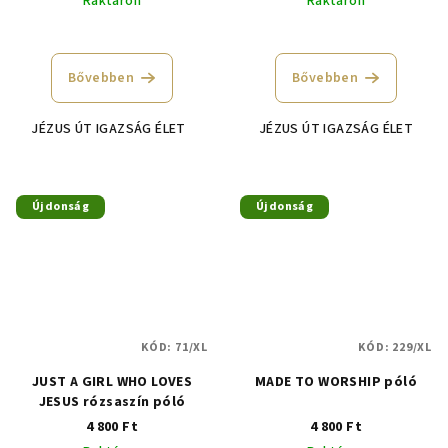
Raktáron
Raktáron
Bővebben
Bővebben
JÉZUS ÚT IGAZSÁG ÉLET
JÉZUS ÚT IGAZSÁG ÉLET
Újdonság
Újdonság
KÓD:
71/XL
KÓD:
229/XL
JUST A GIRL WHO LOVES
MADE TO WORSHIP póló
JESUS rózsaszín póló
4 800 Ft
4 800 Ft