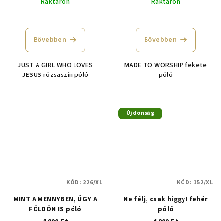
Raktáron
Raktáron
Bővebben
Bővebben
JUST A GIRL WHO LOVES
MADE TO WORSHIP fekete
JESUS rózsaszín póló
póló
Újdonság
KÓD:
226/XL
KÓD:
152/XL
MINT A MENNYBEN, ÚGY A
Ne félj, csak higgy! fehér
FÖLDÖN IS póló
póló