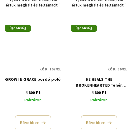
értük meghalt és feltámadt."
értük meghalt és feltámadt."
Újdonság
Újdonság
KÓD:
107/XL
KÓD:
56/XL
GROW IN GRACE bordó póló
HE HEALS THE
BROKENHEARTED fehér
póló
4 800 Ft
4 800 Ft
Raktáron
Raktáron
Bővebben
Bővebben