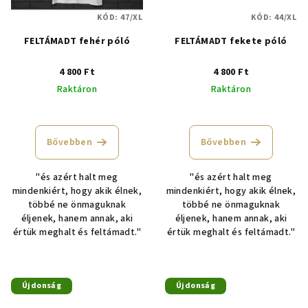
KÓD:
47/XL
KÓD:
44/XL
FELTÁMADT fehér póló
FELTÁMADT fekete póló
4 800 Ft
4 800 Ft
Raktáron
Raktáron
A
termék
átlagos
Bővebben
Bővebben
értékelése
5-
"és azért halt meg
"és azért halt meg
ből
mindenkiért, hogy akik élnek,
mindenkiért, hogy akik élnek,
4,8
többé ne önmaguknak
többé ne önmaguknak
csillag.
éljenek, hanem annak, aki
éljenek, hanem annak, aki
értük meghalt és feltámadt."
értük meghalt és feltámadt."
Újdonság
Újdonság