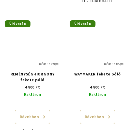
IT - THROUGH IT
5,0
csillag.
Újdonság
Újdonság
KÓD:
179/XL
KÓD:
185/XL
REMÉNYSÉG-HORGONY
WAYMAKER fekete póló
fekete póló
4 800 Ft
4 800 Ft
Raktáron
Raktáron
Bővebben
Bővebben