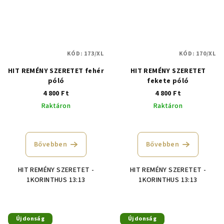
KÓD:
173/XL
KÓD:
170/XL
HIT REMÉNY SZERETET fehér
HIT REMÉNY SZERETET
póló
fekete póló
4 800 Ft
4 800 Ft
Raktáron
Raktáron
A
termék
átlagos
Bővebben
Bővebben
értékelése
5-
HIT REMÉNY SZERETET -
HIT REMÉNY SZERETET -
ből
1KORINTHUS 13:13
1KORINTHUS 13:13
5,0
csillag.
Újdonság
Újdonság