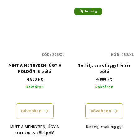
Újdonság
KÓD:
226/XL
KÓD:
152/XL
MINT A MENNYBEN, ÚGY A
Ne félj, csak higgy! fehér
FÖLDÖN IS póló
póló
4 800 Ft
4 800 Ft
Raktáron
Raktáron
A
termék
átlagos
Bővebben
Bővebben
értékelése
5-
MINT A MENNYBEN, ÚGY A
Ne félj, csak higgy!
ből
FÖLDÖN IS zöld póló
4,8