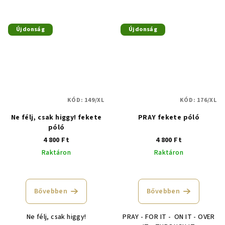
csillag.
Újdonság
Újdonság
KÓD:
149/XL
KÓD:
176/XL
Ne félj, csak higgy! fekete
PRAY fekete póló
póló
4 800 Ft
4 800 Ft
Raktáron
Raktáron
A
termék
átlagos
Bővebben
Bővebben
értékelése
5-
Ne félj, csak higgy!
PRAY - FOR IT - ON IT - OVER
ből