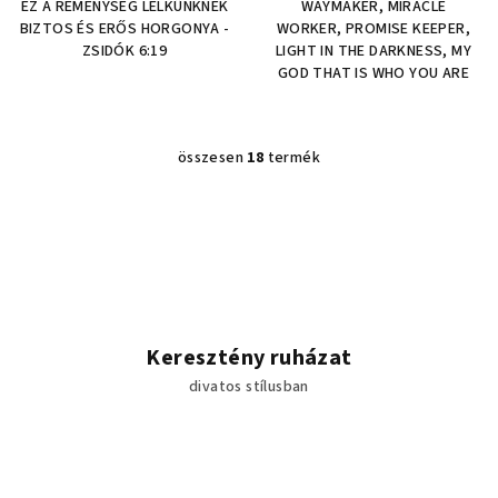
EZ A REMÉNYSÉG LELKÜNKNEK
WAYMAKER, MIRACLE
BIZTOS ÉS ERŐS HORGONYA -
WORKER, PROMISE KEEPER,
ZSIDÓK 6:19
LIGHT IN THE DARKNESS, MY
GOD THAT IS WHO YOU ARE
összesen
18
termék
L
i
s
t
a
i
r
á
Keresztény ruházat
n
divatos stílusban
y
í
t
á