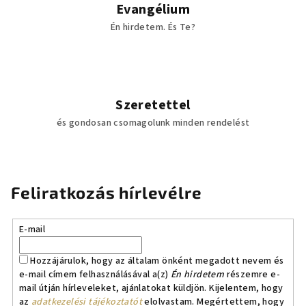
s
Evangélium
e
Én hirdetem. És Te?
l
e
m
e
i
Szeretettel
és gondosan csomagolunk minden rendelést
Feliratkozás hírlevélre
E-mail
Hozzájárulok, hogy az általam önként megadott nevem és
e-mail címem felhasználásával a(z)
Én hirdetem
részemre e-
mail útján hírleveleket, ajánlatokat küldjön. Kijelentem, hogy
az
adatkezelési tájékoztatót
elolvastam. Megértettem, hogy