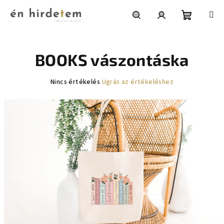
Ugrás
a
fő
Kosár
Keresés
Bejelentkezés
tartalomhoz
BOOKS vászontáska
A
Nincs értékelés
Ugrás az értékeléshez
termék
átlagos
értékelése
5-
ből
0,0
csillag.