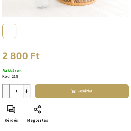
2 800 Ft
Egységár:
Raktáron
Kód:
219
−
+
Kosárba
Kérdés
Megosztás