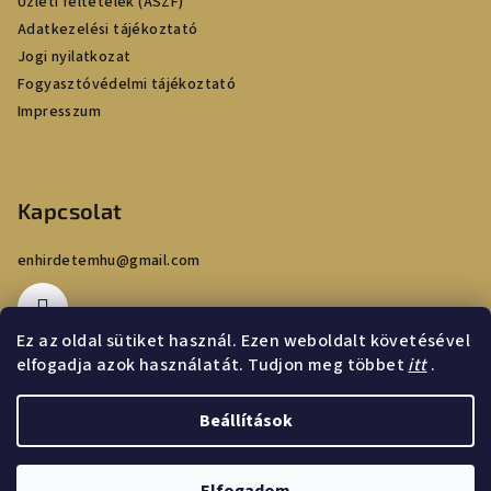
c
Üzleti feltételek (ÁSZF)
Adatkezelési tájékoztató
Jogi nyilatkozat
Fogyasztóvédelmi tájékoztató
Impresszum
Kapcsolat
enhirdetemhu
@
gmail.com
Ez az oldal sütiket használ. Ezen weboldalt követésével
elfogadja azok használatát. Tudjon meg többet
itt
.
Beállítások
Copyright 2026
én hirdetem
. Minden jog fenntartva.