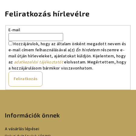
Feliratkozás hírlevélre
E-mail
Hozzájárulok, hogy az általam önként megadott nevem és
e-mail címem felhasználásával a(z)
Én hirdetem
részemre e-
mail útján hírleveleket, ajánlatokat küldjön. Kijelentem, hogy
az
adatkezelési tájékoztatót
elolvastam. Megértettem, hogy
a hozzájárulásom bármikor visszavonhatom.
Feliratkozás
L
á
b
Információk önnek
l
é
A vásárlás lépései