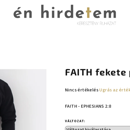
FAITH fekete
A
Nincs értékelés
Ugrás az érté
termék
átlagos
FAITH - EPHESIANS 2:8
értékelése
5-
VÁLTOZAT:
ből