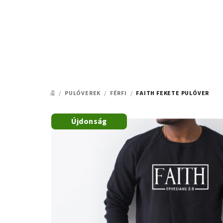
Ugrás
a
fő
tartalomhoz
/
PULÓVEREK
/
FÉRFI
/
FAITH FEKETE PULÓVER
KEZDŐLAP
Újdonság