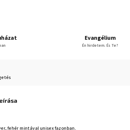
uházat
Evangélium
sban
Én hirdetem. És Te?
getés
eírása
er, fehér mintával unisex fazonban.