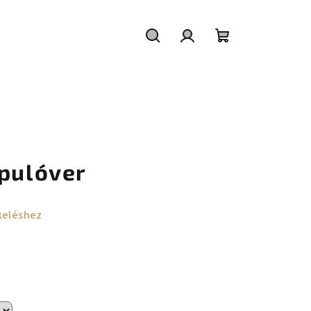
Keresés
Bejelentkezés
Kosár
 pulóver
keléshez