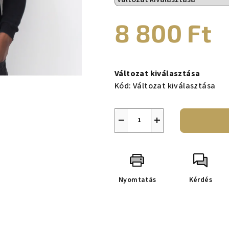
0,0
csillag.
8 800 Ft
Egységár:
Változat kiválasztása
Kód:
Változat kiválasztása
−
+
Nyomtatás
Kérdés