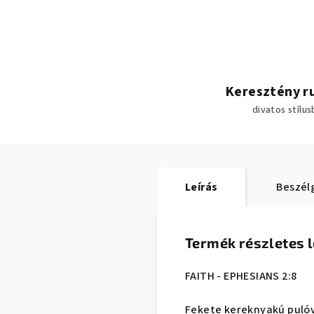
Keresztény r
divatos stílu
Leírás
Beszél
Termék részletes l
FAITH - EPHESIANS 2:8
Fekete kereknyakú pulóv