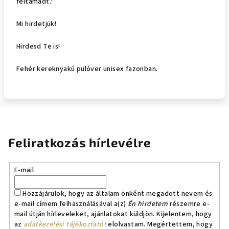
feltámadt."
Mi hirdetjük!
Hirdesd Te is!
Fehér kereknyakú pulóver unisex fazonban.
Feliratkozás hírlevélre
E-mail
Hozzájárulok, hogy az általam önként megadott nevem és
e-mail címem felhasználásával a(z)
Én hirdetem
részemre e-
mail útján hírleveleket, ajánlatokat küldjön. Kijelentem, hogy
az
adatkezelési tájékoztatót
elolvastam. Megértettem, hogy