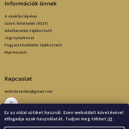
Információk önnek
l
é
A vásárlás lépései
c
Üzleti feltételek (ÁSZF)
Adatkezelési tájékoztató
Jogi nyilatkozat
Fogyasztóvédelmi tájékoztató
Impresszum
Kapcsolat
enhirdetemhu
@
gmail.com
Ez az oldal sütiket használ. Ezen weboldalt követésével
elfogadja azok használatát. Tudjon meg többet
itt
.