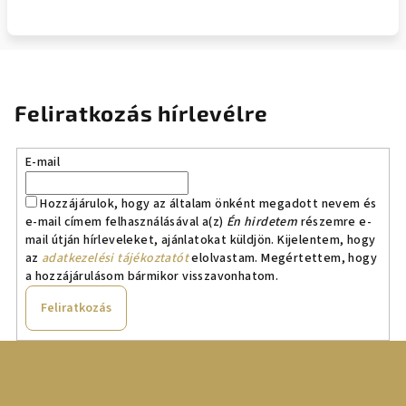
Feliratkozás hírlevélre
E-mail
Hozzájárulok, hogy az általam önként megadott nevem és
e-mail címem felhasználásával a(z)
Én hirdetem
részemre e-
mail útján hírleveleket, ajánlatokat küldjön. Kijelentem, hogy
az
adatkezelési tájékoztatót
elolvastam. Megértettem, hogy
a hozzájárulásom bármikor visszavonhatom.
Feliratkozás
L
á
b