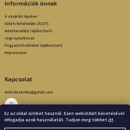
Információk önnek
l
é
A vásárlás lépései
c
Üzleti feltételek (ÁSZF)
Adatkezelési tájékoztató
Jogi nyilatkozat
Fogyasztóvédelmi tájékoztató
Impresszum
Kapcsolat
enhirdetemhu
@
gmail.com
Ez az oldal sütiket használ. Ezen weboldalt követésével
elfogadja azok használatát. Tudjon meg többet
itt
.