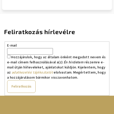
Feliratkozás hírlevélre
E-mail
Hozzájárulok, hogy az általam önként megadott nevem és
e-mail címem felhasználásával a(z)
Én hirdetem
részemre e-
mail útján hírleveleket, ajánlatokat küldjön. Kijelentem, hogy
az
adatkezelési tájékoztatót
elolvastam. Megértettem, hogy
a hozzájárulásom bármikor visszavonhatom.
Feliratkozás
L
á
b