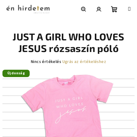
Ugrás
a
fő
Kosár
Keresés
Bejelentkezés
tartalomhoz
JUST A GIRL WHO LOVES
JESUS rózsaszín póló
A
Nincs értékelés
Ugrás az értékeléshez
termék
Újdonság
átlagos
értékelése
5-
ből
0,0
csillag.