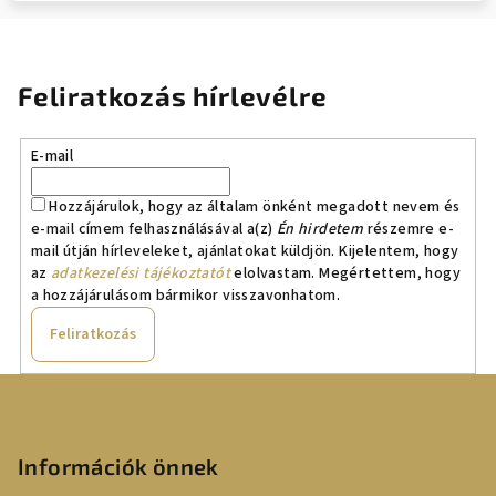
Feliratkozás hírlevélre
E-mail
Hozzájárulok, hogy az általam önként megadott nevem és
e-mail címem felhasználásával a(z)
Én hirdetem
részemre e-
mail útján hírleveleket, ajánlatokat küldjön. Kijelentem, hogy
az
adatkezelési tájékoztatót
elolvastam. Megértettem, hogy
a hozzájárulásom bármikor visszavonhatom.
Feliratkozás
L
á
b
Információk önnek
l