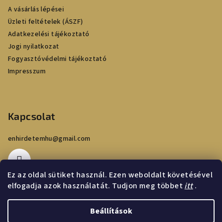
é
A vásárlás lépései
c
Üzleti feltételek (ÁSZF)
Adatkezelési tájékoztató
Jogi nyilatkozat
Fogyasztóvédelmi tájékoztató
Impresszum
Kapcsolat
enhirdetemhu
@
gmail.com
Ez az oldal sütiket használ. Ezen weboldalt követésével
elfogadja azok használatát. Tudjon meg többet
itt
.
Beállítások